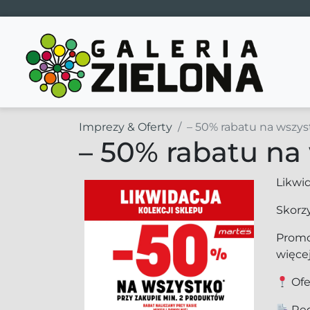
Main Navigation
Imprezy & Oferty
– 50% rabatu na wszys
– 50% rabatu na
Likwi
Skorz
Promo
więcej
Ofe
Reg