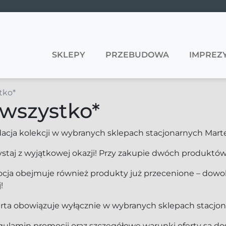
SKLEPY
PRZEBUDOWA
IMPREZY
tko*
 wszystko*
dacja kolekcji w wybranych sklepach stacjonarnych Marte
ystaj z wyjątkowej okazji! Przy zakupie dwóch produktów
cja obejmuje również produkty już przecenione – dowolni
!
rta obowiązuje wyłącznie w wybranych sklepach stacjon
ulamin promocji oraz szczegółowe warunki oferty są do