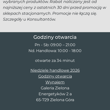
wybranych produktów. Rabat naliczany jest od
najniższej ceny z ostatnich 30 dni przed promocją w
sklepach stacjonarnych.
Promocje nie łączą się.
Szczegóły u Konsultantów.
Godziny otwarcia
Pn - Sb: 09:00 – 21:00
Nd. Handlowa: 10:00 - 18:00
otwarte za 34 minut
Niedziele handlowe 2026
Godziny otwarcia
Wynajem
Galeria Zielona
Energetyków 2 a
65-729 Zielona Góra