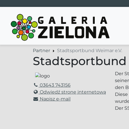
Main Navigation
Partner
Stadtsportbund Weimar e.V.
Stadtsportbund 
Der S
seinem
03643 743156
den B
Odwiedź stronę internetową
Diese
Napisz e-mail
wurde
Der S