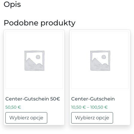
Opis
Podobne produkty
Center-Gutschein 50€
Center-Gutschein
Zakres cen: 
50,50
€
10,50
€
–
100,50
€
Wybierz opcje
Wybierz opcje
Ten produkt ma wiele wariantów. Opcje można wybrać
Ten produkt ma wiele war