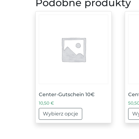
Podobne produkty
Center-Gutschein 10€
Cen
10,50
€
50,5
Wybierz opcje
Wy
Ten produkt ma wiele wariantów. Opcje
Ten 