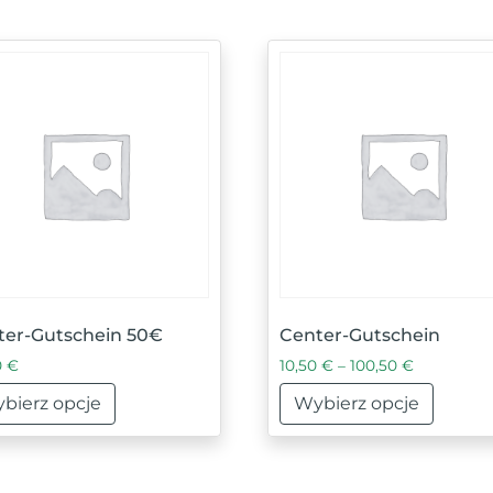
ter-Gutschein 50€
Center-Gutschein
Zakres cen
0
€
10,50
€
–
100,50
€
bierz opcje
Wybierz opcje
 można wybrać na stronie produktu
produkt ma wiele wariantów. Opcje można wybrać na st
Ten produkt ma wiele w